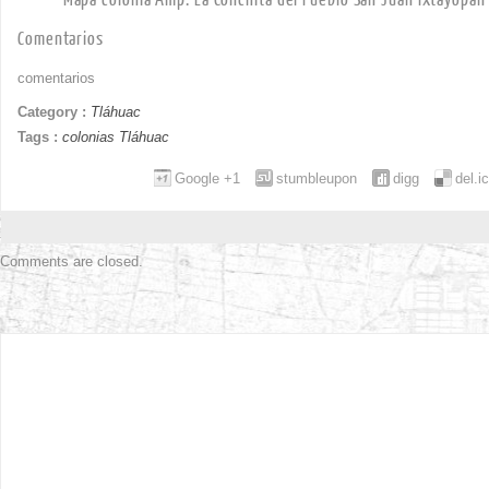
Comentarios
comentarios
Category :
Tláhuac
Tags :
colonias Tláhuac
Google +1
stumbleupon
digg
del.i
Comments are closed.