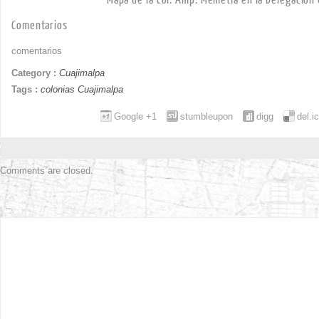
Comentarios
comentarios
Category :
Cuajimalpa
Tags :
colonias Cuajimalpa
Google +1
stumbleupon
digg
del.i
Comments are closed.