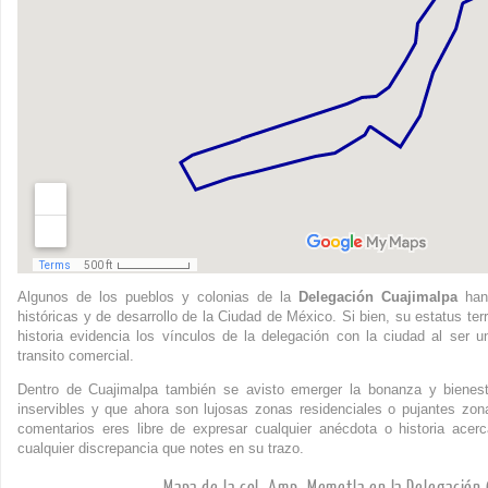
Algunos de los pueblos y colonias de la
Delegación Cuajimalpa
han 
históricas y de desarrollo de la Ciudad de México. Si bien, su estatus terr
historia evidencia los vínculos de la delegación con la ciudad al ser 
transito comercial.
Dentro de Cuajimalpa también se avisto emerger la bonanza y bienes
inservibles y que ahora son lujosas zonas residenciales o pujantes zo
comentarios eres libre de expresar cualquier anécdota o historia acer
cualquier discrepancia que notes en su trazo.
Mapa de la col. Amp. Memetla en la Delegación 