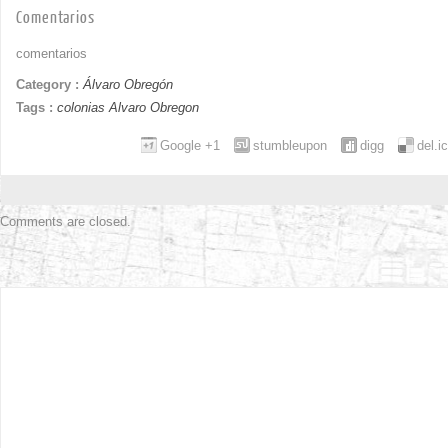
Comentarios
comentarios
Category :
Álvaro Obregón
Tags :
colonias Alvaro Obregon
Google +1
stumbleupon
digg
del.i
Comments are closed.