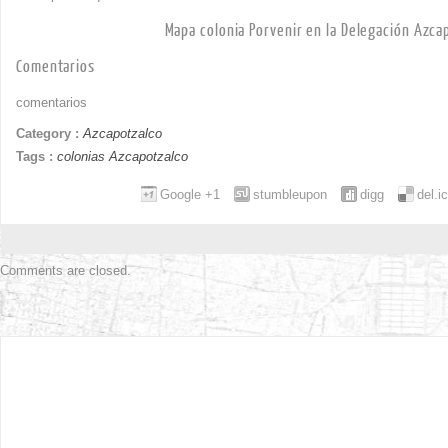
Mapa colonia Porvenir en la Delegación Azca
Comentarios
comentarios
Category :
Azcapotzalco
Tags :
colonias Azcapotzalco
Google +1
stumbleupon
digg
del.i
Comments are closed.