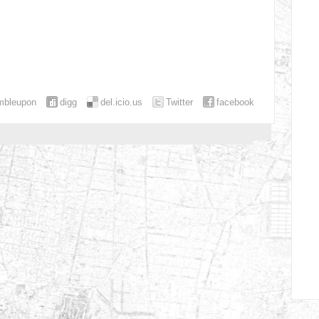
mbleupon
digg
del.icio.us
Twitter
facebook