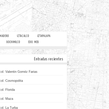
 MADERO
IZTACALCO
IZTAPALAPA
XOCHIMILCO
EDO. MEX
Entradas recientes
col. Valentin Goméz Farias
col. Cosmopolita
col. Florida
col. Maza
col. La Turba