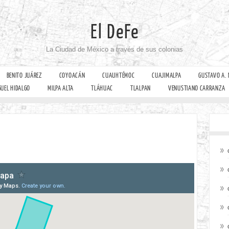
El DeFe
La Ciudad de México a través de sus colonias
BENITO JUÁREZ
COYOACÁN
CUAUHTÉMOC
CUAJIMALPA
GUSTAVO A.
GUEL HIDALGO
MILPA ALTA
TLÁHUAC
TLALPAN
VENUSTIANO CARRANZA