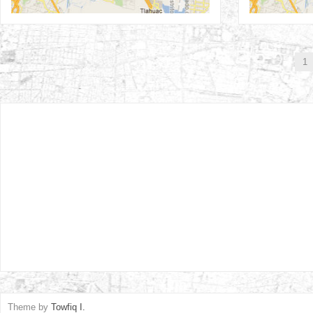
1
Theme by
Towfiq I.