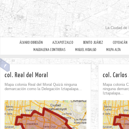
La Ciudad de 
ÁLVARO OBREGÓN
AZCAPOTZALCO
BENITO JUÁREZ
COYOACÁN
MAGDALENA CONTRERAS
MIGUEL HIDALGO
MILPA ALTA
col. Real del Moral
col. Carlos
Mapa colonia Real del Moral Quizá ninguna
Mapa colonia C
demarcación como la Delegación Iztapalapa...
ninguna demarc
Iztapalapa...
Comment
0