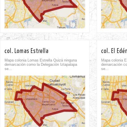
col. Lomas Estrella
col. El Edé
Mapa colonia Lomas Estrella Quizá ninguna
Mapa colonia E
demarcación como la Delegación Iztapalapa
demarcación co
se...
se...
Comment
0