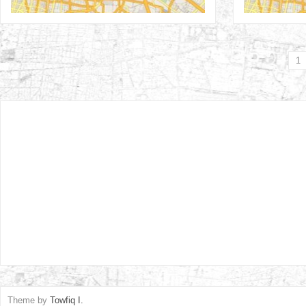
1
Theme by
Towfiq I.