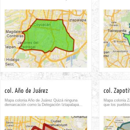
Comment
0
col. Año de Juárez
col. Zapoti
Mapa colonia Año de Juárez Quizá ninguna
Mapa colonia Za
demarcación como la Delegación Iztapalapa...
que los pueblos
Comment
0