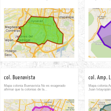
Comment
0
col. Buenavista
col. Amp. 
Mapa colonia Buenavista No es exagerado
Mapa colonia A
afirmar que la colonias de la...
Juan Ixtayopán 
Comment
0