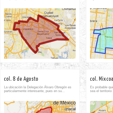
Comment
0
col. 8 de Agosto
col. Mixco
La ubicación la Delegación Álvaro Obregón es
Es probable que
particularmente interesante, pues en su...
sea el territori
Comment
1