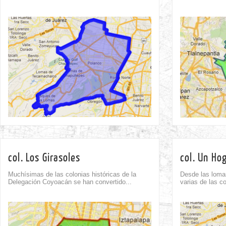
Comment
0
col. Los Girasoles
col. Un Ho
Muchísimas de las colonias históricas de la
Desde las loma
Delegación Coyoacán se han convertido...
varias de las co
Comment
0